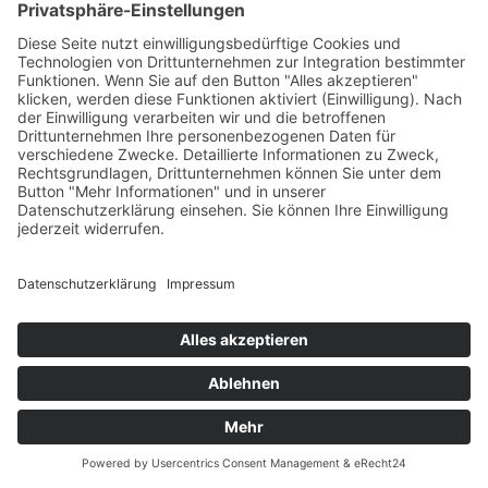
Details finden Sie hier:
privacy.google.com/businesses/controllerterms/mccs/
.
Browser Plugin
Sie können die Erfassung und Verarbeitung Ihrer Daten durch
Google verhindern, indem Sie das unter dem folgenden Link
verfügbare Browser-Plugin herunterladen und installieren:
tools.google.com/dlpage/gaoptout?hl=de
.
Mehr Informationen zum Umgang mit Nutzerdaten bei
Google Analytics finden Sie in der Datenschutzerklärung von
Google:
support.google.com/analytics/answer/6004245?
hl=de
.
Auftragsverarbeitung
Wir haben mit Google einen Vertrag zur Auftragsverarbeitung
abgeschlossen und setzen die strengen Vorgaben der
deutschen Datenschutzbehörden bei der Nutzung von
Google Analytics vollständig um.
Plugins und Tools
YouTube mit erweitertem Datenschutz