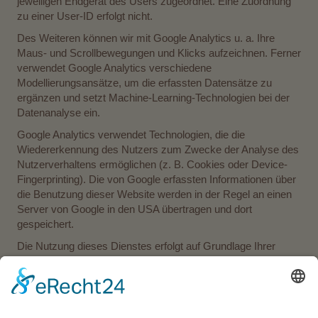
jeweiligen Endgerät des Users zugeordnet. Eine Zuordnung
zu einer User-ID erfolgt nicht.
Des Weiteren können wir mit Google Analytics u. a. Ihre
Maus- und Scrollbewegungen und Klicks aufzeichnen. Ferner
verwendet Google Analytics verschiedene
Modellierungsansätze, um die erfassten Datensätze zu
ergänzen und setzt Machine-Learning-Technologien bei der
Datenanalyse ein.
Google Analytics verwendet Technologien, die die
Wiedererkennung des Nutzers zum Zwecke der Analyse des
Nutzerverhaltens ermöglichen (z. B. Cookies oder Device-
Fingerprinting). Die von Google erfassten Informationen über
die Benutzung dieser Website werden in der Regel an einen
Server von Google in den USA übertragen und dort
gespeichert.
Die Nutzung dieses Dienstes erfolgt auf Grundlage Ihrer
Einwilligung nach Art. 6 Abs. 1 lit. a DSGVO und § 25 Abs. 1
TTDSG. Die Einwilligung ist jederzeit widerrufbar.
Die Datenübertragung in die USA wird auf die
Standardvertragsklauseln der EU-Kommission gestützt.