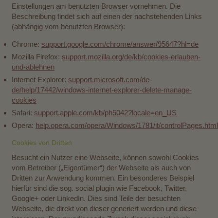
Einstellungen am benutzten Browser vornehmen. Die
Beschreibung findet sich auf einen der nachstehenden Links
(abhängig vom benutzten Browser):
Chrome:
support.google.com/chrome/answer/95647?hl=de
Mozilla Firefox:
support.mozilla.org/de/kb/cookies-erlauben-
und-ablehnen
Internet Explorer:
support.microsoft.com/de-
de/help/17442/windows-internet-explorer-delete-manage-
cookies
Safari:
support.apple.com/kb/ph5042?locale=en_US
Opera:
help.opera.com/opera/Windows/1781/it/controlPages.ht
Cookies von Dritten
Besucht ein Nutzer eine Webseite, können sowohl Cookies
vom Betreiber („Eigentümer“) der Webseite als auch von
Dritten zur Anwendung kommen. Ein besonderes Beispiel
hierfür sind die sog. social plugin wie Facebook, Twitter,
Google+ oder LinkedIn. Dies sind Teile der besuchten
Webseite, die direkt von dieser generiert werden und diese