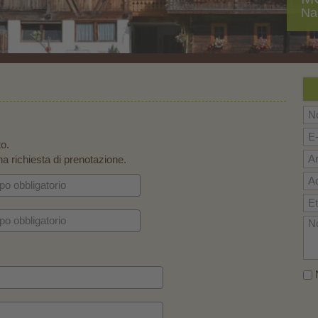
Na
to.
a richiesta di prenotazione.
N