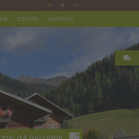
de
it
en
CHE
ESTATE
INVERNO
ODALITÀ GALLERIA