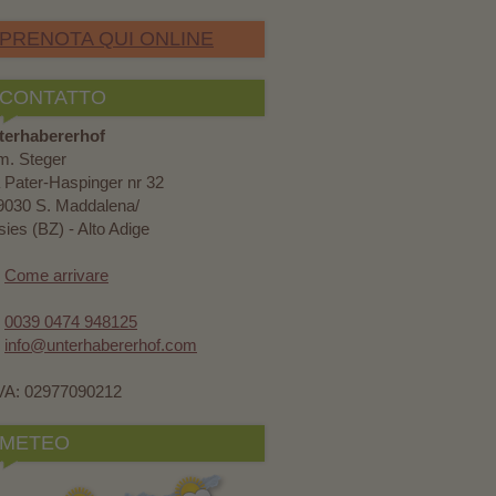
PRENOTA QUI ONLINE
CONTATTO
terhabererhof
m. Steger
 Pater-Haspinger nr 32
9030 S. Maddalena/
ies (BZ) - Alto Adige
Come arrivare
0039 0474 948125
info@unterhabererhof.com
IVA: 02977090212
METEO