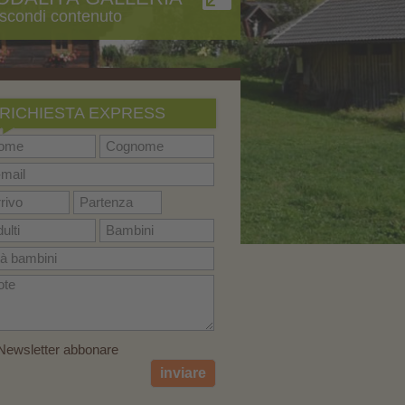
scondi contenuto
RICHIESTA EXPRESS
ewsletter abbonare
inviare