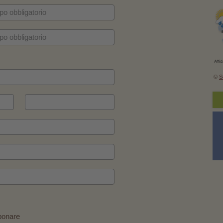
©
S
bonare