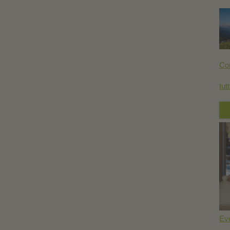
Co
tutt
Eve