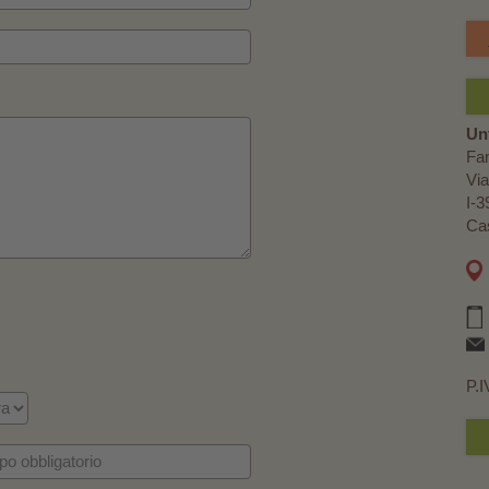
Un
Fa
Via
I-3
Cas
P.