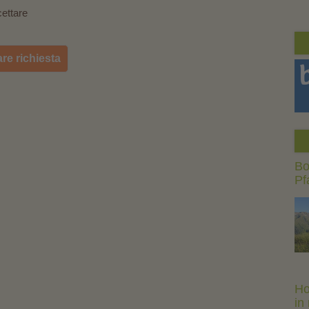
ettare
are richiesta
Bo
Pf
Ho
in