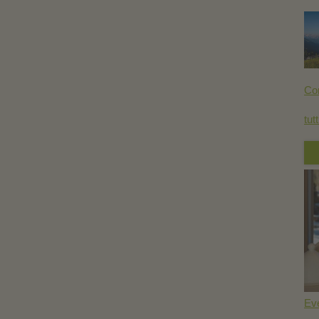
Co
tutt
Eve