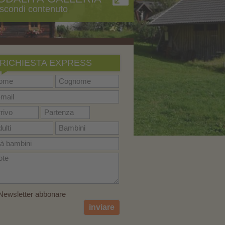
scondi contenuto
RICHIESTA EXPRESS
ewsletter abbonare
inviare