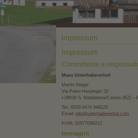
Impressum
Impressum
Committente e responsabil
Maso Unterhabererhof
Martin Steger
Via Pater-Haspinger 32
I-39030 S. Maddalena/Casies (BZ) – A
Tel.: 0039 0474 948125
Email:
info@unterhabererhof.com
P.IVA: 02977090212
Immagini