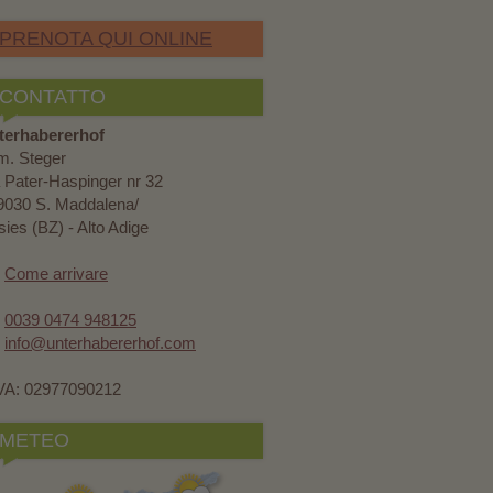
PRENOTA QUI ONLINE
CONTATTO
terhabererhof
m. Steger
 Pater-Haspinger nr 32
9030 S. Maddalena/
ies (BZ) - Alto Adige
Come arrivare
0039 0474 948125
info@unterhabererhof.com
IVA: 02977090212
METEO