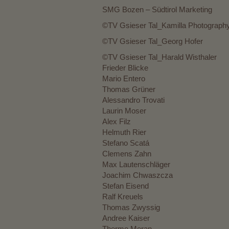
SMG Bozen – Südtirol Marketing
©TV Gsieser Tal_Kamilla Photograph
©TV Gsieser Tal_Georg Hofer
©TV Gsieser Tal_Harald Wisthaler
Frieder Blicke
Mario Entero
Thomas Grüner
Alessandro Trovati
Laurin Moser
Alex Filz
Helmuth Rier
Stefano Scatá
Clemens Zahn
Max Lautenschläger
Joachim Chwaszcza
Stefan Eisend
Ralf Kreuels
Thomas Zwyssig
Andree Kaiser
Therme Meran