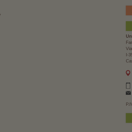
y
Un
Fa
Via
I-3
Cas
P.