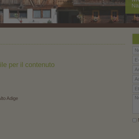
Na
e per il contenuto
lto Adige
N