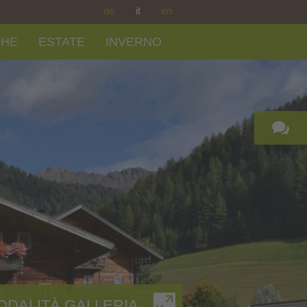
de
it
en
CHE
ESTATE
INVERNO
ODALITÀ GALLERIA