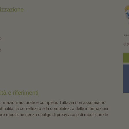
izzazione
o.
©
S
e
tà e riferimenti
nformazioni accurate e complete. Tuttavia non assumiamo
attualità, la correttezza e la completezza delle informazioni
ortare modifiche senza obbligo di preavviso o di modificare le